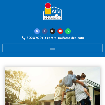
8020200
central@alfamexico.com