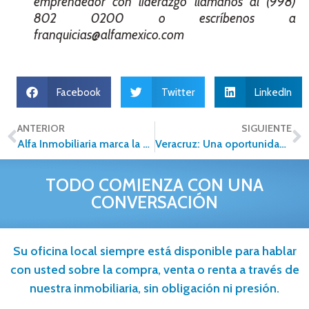
emprendedor con liderazgo llámanos al (998)
802 0200 o escríbenos a
franquicias@alfamexico.com
Facebook
Twitter
LinkedIn
ANTERIOR
SIGUIENTE
Alfa Inmobiliaria marca la pauta para el futuro inmobiliario en su VIII Convención Nacional
Veracruz: Una oportunidad a la inversión inmobiliaria
TODO COMIENZA CON UNA
CONVERSACIÓN
Su oficina local siempre está disponible para hablar
con usted sobre la compra, venta o renta a través de
nuestra inmobiliaria, sin obligación ni presión.