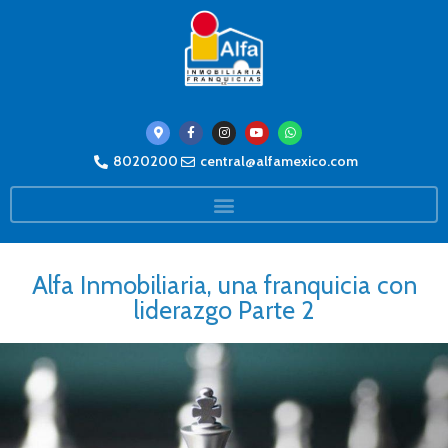
8020200
central@alfamexico.com
Alfa Inmobiliaria, una franquicia con
liderazgo Parte 2