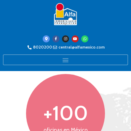
8020200
central@alfamexico.com
+
100
oficinas en México