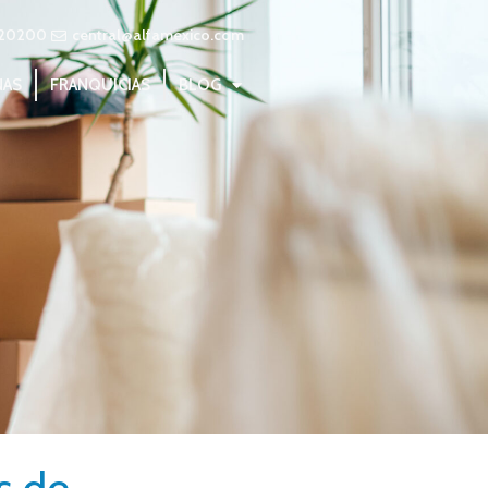
20200
central@alfamexico.com
NAS
FRANQUICIAS
BLOG
s de