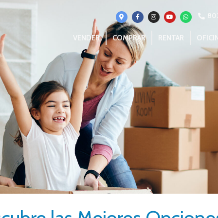
80
VENDER
COMPRAR
RENTAR
OFICI
cubre las Mejores Opcione