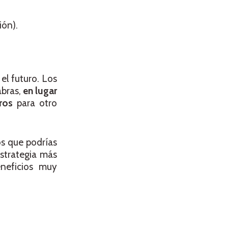
ión).
el futuro. Los
abras,
en lugar
ros
para otro
os que podrías
estrategia más
eneficios muy