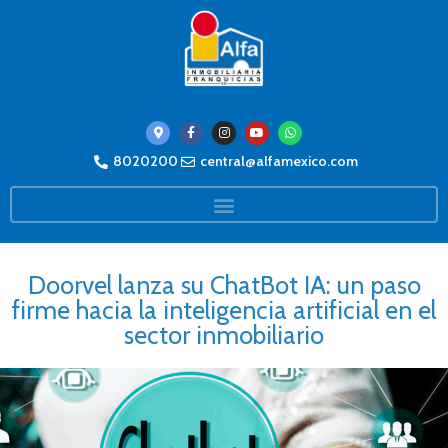
8020200
central@alfamexico.com
Doorvel lanza su ChatBot IA: un paso
firme hacia la inteligencia artificial en el
sector inmobiliario