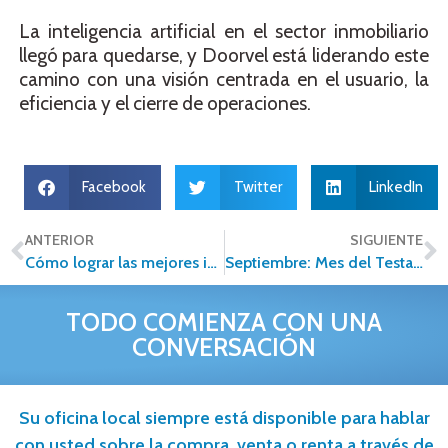
La inteligencia artificial en el sector inmobiliario
llegó para quedarse, y Doorvel está liderando este
camino con una visión centrada en el usuario, la
eficiencia y el cierre de operaciones.
Facebook
Twitter
LinkedIn
ANTERIOR
SIGUIENTE
Cómo lograr las mejores imágenes para vender tu casa
Septiembre: Mes del Testamento en México
TODO COMIENZA CON UNA
CONVERSACIÓN
Su oficina local siempre está disponible para hablar
con usted sobre la compra, venta o renta a través de