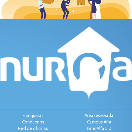
Franquicias
Área reservada
Conócenos
Campus Alfa
Red de oficinas
InmoAlfa 5.0