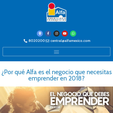
8020200
central@alfamexico.com
¿Por qué Alfa es el negocio que necesitas
emprender en 2018?