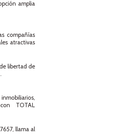
opción amplia
Las compañías
les atractivas
de libertad de
o.
nmobiliarios,
” con TOTAL
657, llama al