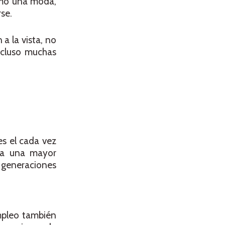
como una moda,
se.
a la vista, no
ncluso muchas
es el cada vez
a a una mayor
s generaciones
empleo también