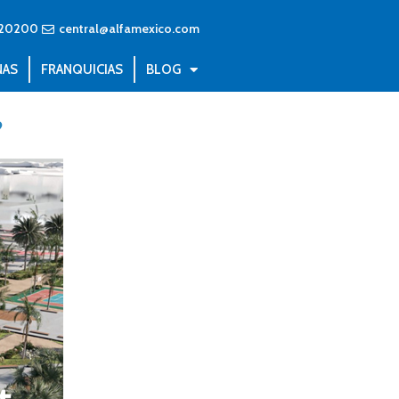
20200
central@alfamexico.com
NAS
FRANQUICIAS
BLOG
?