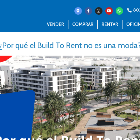
80
VENDER
COMPRAR
RENTAR
OFICI
¿Por qué el Build To Rent no es una moda