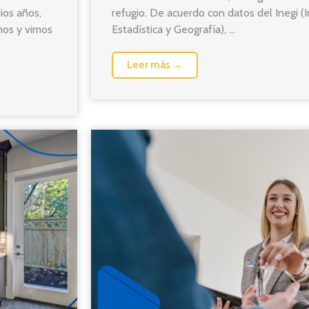
ios años,
refugio. De acuerdo con datos del Inegi (I
mos y vimos
Estadística y Geografía), ...
Leer más →