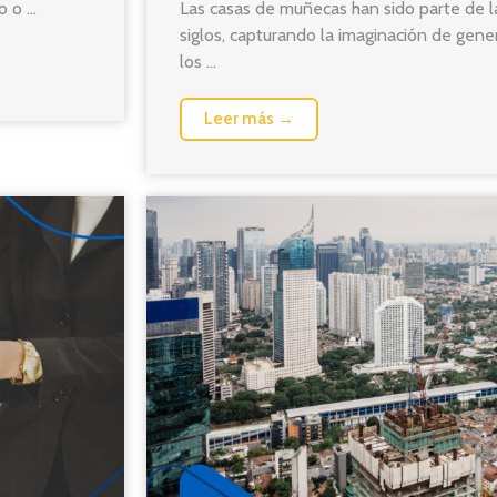
Las casas de muñecas han sido parte de la
 o ...
siglos, capturando la imaginación de gene
los ...
Leer más →